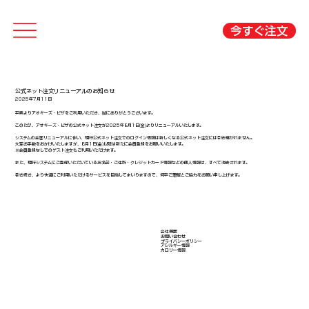
今すぐ注文
公式ネット注文リニューアルのお知らせ
2025年7月11日
平素よりアオキーズ・ピザをご利用いただき、誠にありがとうございます。
このたび、アオキーズ・ピザの公式ネット注文が2025年8月1日(金)よりリニューアルいたします。
システムの全面リニューアルに伴い、現行公式ネット注文でのログイン情報は新しくなる公式ネット注文には引き継がれません。
大変お手数をおかけいたしますが、8月1日(金)以降は新たに会員登録をお願いいたします。
※会員登録なしでのゲスト注文もご利用いただけます。
また、現行システムにご登録いただいているお名前・ご住所・クレジットカード情報などの個人情報は、すべて消去されます。
引き続き、より快適にご利用いただけるサービスを目指してまいりますので、何卒ご理解とご協力をお願い申し上げます。
会社概要
​お問い合わせ
​プライバシーポリシー
アレルギー情報
​カロリー情報