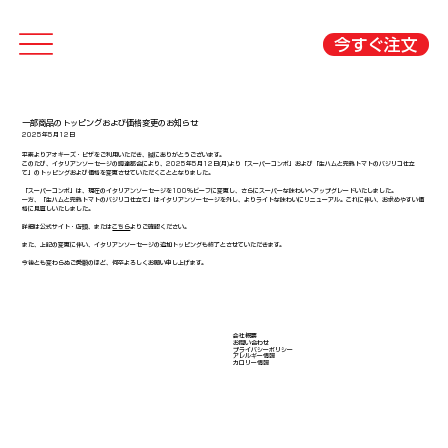
今すぐ注文
一部商品のトッピングおよび価格変更のお知らせ
2025年5月12日
平素よりアオキーズ・ピザをご利用いただき、誠にありがとうございます。
このたび、イタリアンソーセージの調達都合により、2025年5月12日(月)より「スーパーコンボ」および「生ハムと完熟トマトのバジリコ仕立
て」のトッピングおよび価格を変更させていただくこととなりました。
「スーパーコンボ」は、現在のイタリアンソーセージを100％ビーフに変更し、さらにスーパーな味わいへアップグレードいたしました。
一方、「生ハムと完熟トマトのバジリコ仕立て」はイタリアンソーセージを外し、よりライトな味わいにリニューアル。これに伴い、お求めやすい価
格に見直しいたしました。
詳細は公式サイト・店頭、または
こちら
よりご確認ください。
また、上記の変更に伴い、イタリアンソーセージの追加トッピングも終了とさせていただきます。
今後とも変わらぬご愛顧のほど、何卒よろしくお願い申し上げます。
会社概要
​お問い合わせ
​プライバシーポリシー
アレルギー情報
​カロリー情報