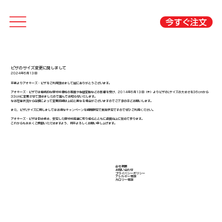
今すぐ注文
ピザのサイズ変更に関しまして
2024年6月13日
平素よりアオキーズ・ピザをご利用頂きまして誠にありがとうございます。
アオキーズ・ピザでは継続的な原材料価格の高騰や為替変動などの影響を受け、2014年6月13日（木）よりピザのLサイズの大きさを36cmから
33cmに変更させて頂きましたので謹んでお知らせいたします。
なお在庫状況から店舗によって変更時期は上記と異なる場合がございますのでご了承のほどお願いします。
また、ピザLサイズに関しましてはお得なキャンペーンを期間限定で実施予定ですのでぜひご利用ください。
アオキーズ・ピザは引き続き、安定した原材料調達に取り組むとともに品質向上に努めて参ります。
これからも末永くご愛顧いただきますよう、何卒よろしくお願い申し上げます。
会社概要
​お問い合わせ
​プライバシーポリシー
アレルギー情報
​カロリー情報