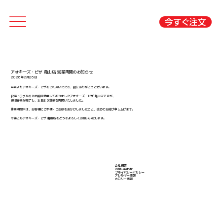
今すぐ注文
アオキーズ・ピザ 亀山店 営業再開のお知らせ
2026年2月26日
平素よりアオキーズ・ピザをご利用いただき、誠にありがとうございます。
設備トラブルのため臨時休業しておりましたアオキーズ・ピザ 亀山店ですが、
復旧作業が完了し、本日より営業を再開いたしました。
休業期間中は、お客様にご不便・ご迷惑をおかけしましたこと、改めてお詫び申し上げます。
今後ともアオキーズ・ピザ 亀山店をどうぞよろしくお願いいたします。
会社概要
​お問い合わせ
​プライバシーポリシー
アレルギー情報
​カロリー情報