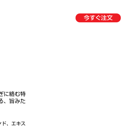
今すぐ注文
ぎに絡む特
る、旨みた
ンド、エキス